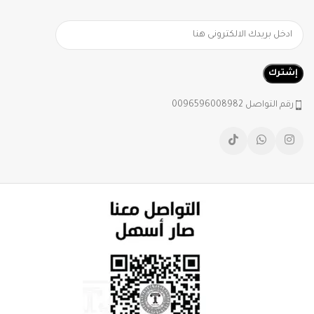
رقم التواصل 0096596008982