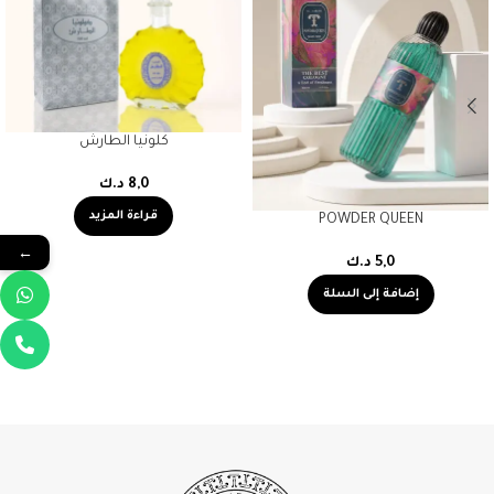
كلونيا الطارش
8,0
د.ك
قراءة المزيد
POWDER QUEEN
←
5,0
د.ك
إضافة إلى السلة