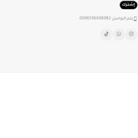
رقم التواصل 0096596008982