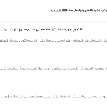
وض مميزة
الفروع
تواصل معنا
العربية
التخرج
بخور
بكيجات
توزيعات
سبري جسم
سبري للوجه
عروض 
أرقى المنتجات على الإطلاق، فقد تأسس متجرنا ليكون الوجهةَ الأولى لعشاق العطور 
أول لعشاق العطور في الكويت والعالم العربي، ومن هنا تصدرت جودةُ المنتجات قائمة ا
تفالٍ أو مناسبةٍ يمر بها عملاؤنا، لذا قمنا بتوفير مجموعةٍ واسعةٍ من المنتجات والهداي