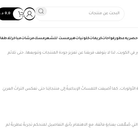
0,0
د.
حصريه
عطور
فواحات
كريمات
كلونيات
هيرمست للشعر
مسك
مرشات
مباخر
للاطفا
في الكويت، لذا لا يتوقف فريقنا عن تعزيز جودة المنتجات وتنويعها، حتى تلائم
لأولويات، كما أضيفت اللمساتُ الإبداعيةُ إلى منتجاتِنا حتى تعكس التراثَ العربيَ
ا التي صُمِّمت بعنايةٍ فائقة، مع الاهتمام بأدق التفاصيل لمنحكم تجربةً عطريةً لم