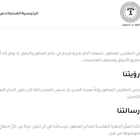
الرئيسية
المنتجات
عر
في الطارش للعطور، نضعك أمام تجربةٍ فريدةٍ في عالم العطورِ والبخور، إذ نوفر لك 
جميع الأذواق ومختلف المناسبات.
رؤيتنا
يتبنى الطارش للعطور رؤيةً بعيدةَ المدى، إذ يسعى المتجر دائمًا لأن يكون الخيار ال
الأصيل.
رسالتنا
جئنا لتغيِّر النظرةَ التقليديةَ لمتاجر العطور، فرسالتُنا هي أن نكون جزءًا من كلِّ اح
تخوضوها من قبل.