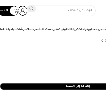
0,0
د.
حصريه
عطور
فواحات
كريمات
كلونيات
هيرمست للشعر
مسك
مرشات
مباخر
للاطفا
إضافة إلى السلة