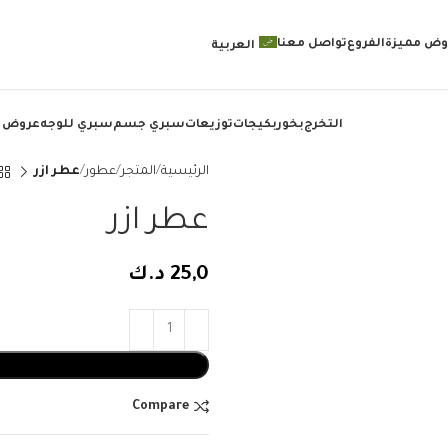
وض مميزة
الفروع
تواصل معنا
العربية
التخرج
بخور
بكيجات
توزيعات
سبري جسم
سبري للوجه
عروض 
الرئيسية
المتجر
عطور
عطر ازر
عطر ازر
25,0
د.ك
Compare