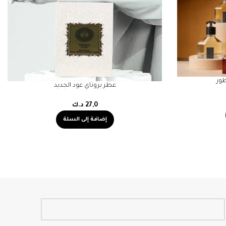
ور
عطر بروناي عود الجديد
27,0
د.ك
إضافة إلى السلة