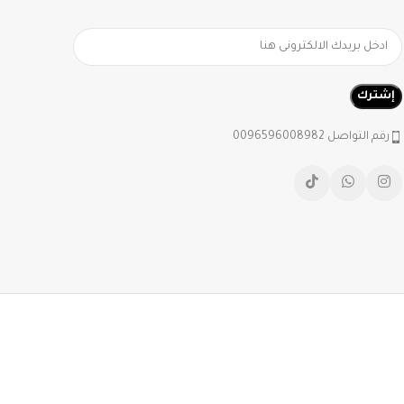
رقم التواصل 0096596008982