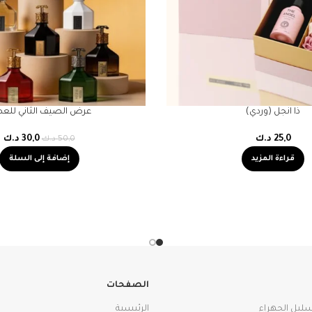
ذا انجل (وردي)
عرض الصيف الثاني للعط
25,0
د.ك
30,0
د.ك
50,0
د.ك
قراءة المزيد
إضافة إلى السلة
الصفحات
سليل الجهراء
الرئيسية