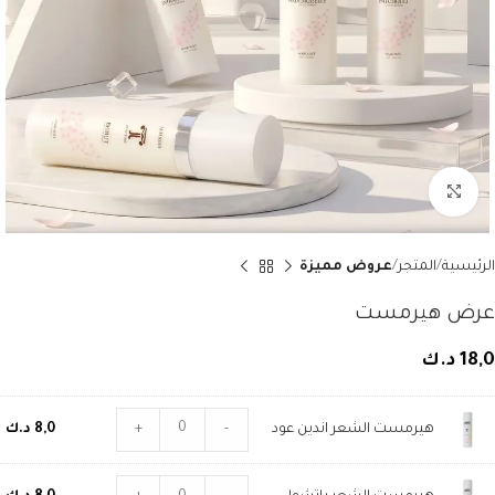
Click to enlarge
الرئيسية
المتجر
عروض مميزة
عرض هيرمست
18,0
د.ك
هيرمست الشعر اندين عود
-
+
8,0
د.ك