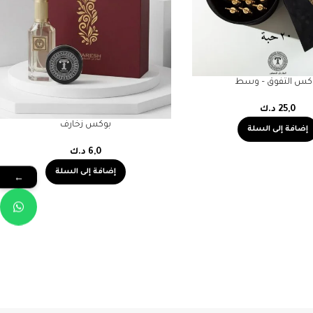
كس التفوق – وسط
25,0
د.ك
بوكس زخارف
إضافة إلى السلة
6,0
د.ك
إضافة إلى السلة
←