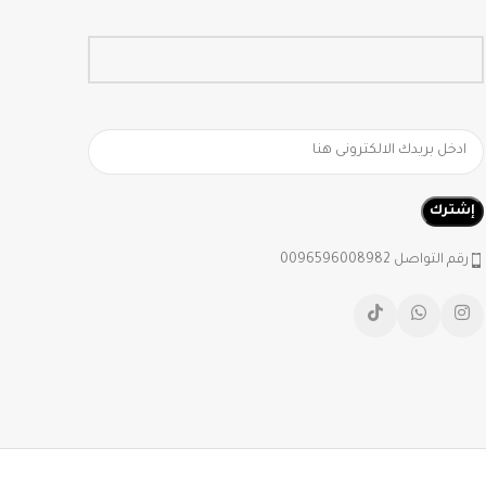
رقم التواصل 0096596008982