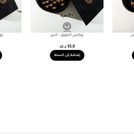
ر
بوكس التفوق – كبير
بو
35,0
د.ك
إضافة إلى السلة