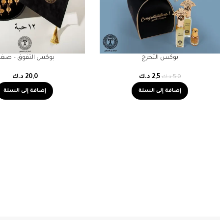
بوكس التخرج
بوكس التفوق – صغي
2,5
د.ك
20,0
د.ك
5,0
د.ك
إضافة إلى السلة
إضافة إلى السلة