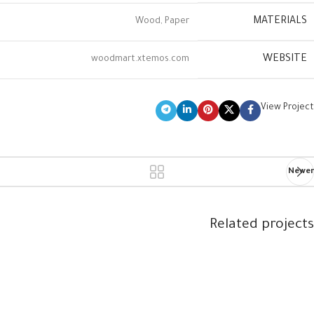
MATERIALS
Wood, Paper
WEBSITE
woodmart.xtemos.com
View Project
Newer
Related projects
Imperdiet mauris a nontin
Accessories