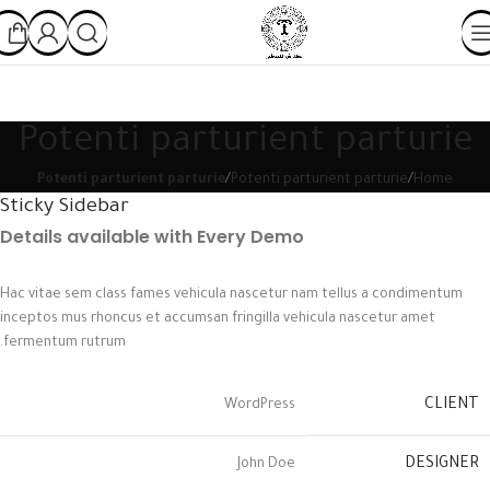
Potenti parturient parturie
Potenti parturient parturie
Potenti parturient parturie
Home
Sticky Sidebar
Details available with Every Demo
Hac vitae sem class fames vehicula nascetur nam tellus a condimentum
inceptos mus rhoncus et accumsan fringilla vehicula nascetur amet
fermentum rutrum.
CLIENT
WordPress
DESIGNER
John Doe