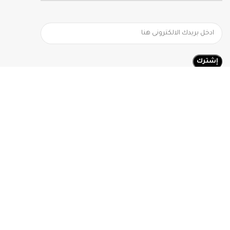
رقم التواصل 0096596008982