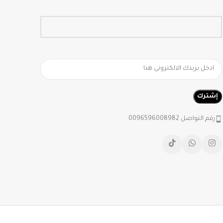
رقم التواصل 0096596008982