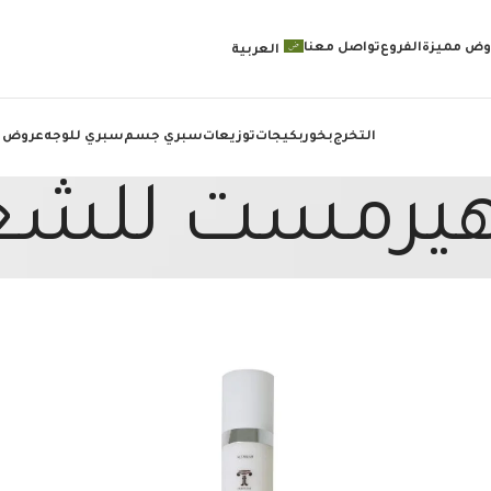
وض مميزة
الفروع
تواصل معنا
العربية
التخرج
بخور
بكيجات
توزيعات
سبري جسم
سبري للوجه
عروض 
يرمست للشع