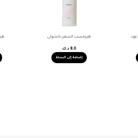
عود
هيرمست الشعر باتشولى
هي
8,0
د.ك
إضافة إلى السلة